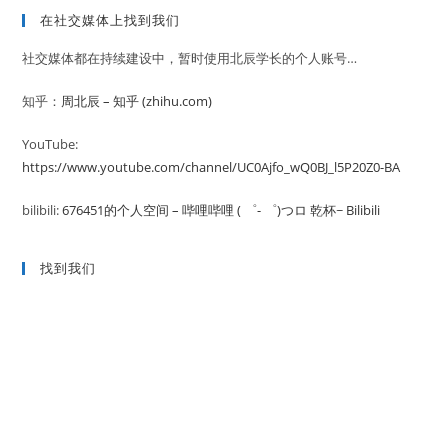
在社交媒体上找到我们
社交媒体都在持续建设中，暂时使用北辰学长的个人账号…
知乎：
周北辰 – 知乎 (zhihu.com)
YouTube:
https://www.youtube.com/channel/UC0Ajfo_wQ0BJ_l5P20Z0-BA
bilibili:
676451的个人空间 – 哔哩哔哩 ( ゜- ゜)つロ 乾杯~ Bilibili
找到我们