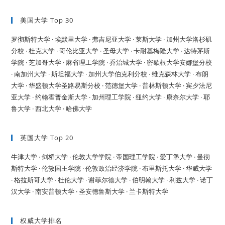
美国大学 Top 30
罗彻斯特大学 ·
埃默里大学 ·
弗吉尼亚大学 ·
莱斯大学 ·
加州大学洛杉矶
分校 ·
杜克大学 ·
哥伦比亚大学 ·
圣母大学 ·
卡耐基梅隆大学 ·
达特茅斯
学院 ·
芝加哥大学 ·
麻省理工学院 ·
乔治城大学 ·
密歇根大学安娜堡分校
·
南加州大学 ·
斯坦福大学 ·
加州大学伯克利分校 ·
维克森林大学 ·
布朗
大学 ·
华盛顿大学圣路易斯分校 ·
范德堡大学 ·
普林斯顿大学 ·
宾夕法尼
亚大学 ·
约翰霍普金斯大学 ·
加州理工学院 ·
纽约大学 ·
康奈尔大学 ·
耶
鲁大学 ·
西北大学 ·
哈佛大学
英国大学 Top 20
牛津大学 ·
剑桥大学 ·
伦敦大学学院 ·
帝国理工学院 ·
爱丁堡大学 ·
曼彻
斯特大学 ·
伦敦国王学院 ·
伦敦政治经济学院 ·
布里斯托大学 ·
华威大学
·
格拉斯哥大学 ·
杜伦大学 ·
谢菲尔德大学 ·
伯明翰大学 ·
利兹大学 ·
诺丁
汉大学 ·
南安普顿大学 ·
圣安德鲁斯大学 ·
兰卡斯特大学
权威大学排名