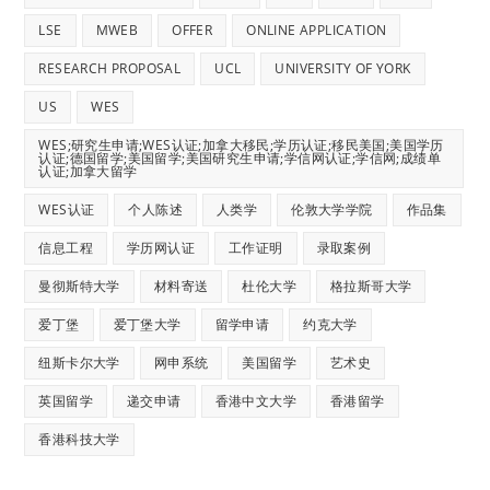
LSE
MWEB
OFFER
ONLINE APPLICATION
RESEARCH PROPOSAL
UCL
UNIVERSITY OF YORK
US
WES
WES;研究生申请;WES认证;加拿大移民;学历认证;移民美国;美国学历
认证;德国留学;美国留学;美国研究生申请;学信网认证;学信网;成绩单
认证;加拿大留学
WES认证
个人陈述
人类学
伦敦大学学院
作品集
信息工程
学历网认证
工作证明
录取案例
曼彻斯特大学
材料寄送
杜伦大学
格拉斯哥大学
爱丁堡
爱丁堡大学
留学申请
约克大学
纽斯卡尔大学
网申系统
美国留学
艺术史
英国留学
递交申请
香港中文大学
香港留学
香港科技大学