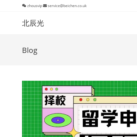
Skip
zhousvip
service@beichen.co.uk
to
content
北辰光
Blog