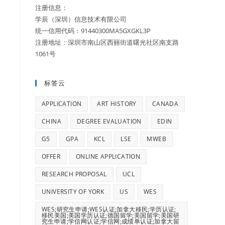
注册信息：
学辰（深圳）信息技术有限公司
统一信用代码：91440300MA5GXGKL3P
注册地址：深圳市南山区西丽街道曙光社区南支路
1061号
标签云
APPLICATION
ART HISTORY
CANADA
CHINA
DEGREE EVALUATION
EDIN
G5
GPA
KCL
LSE
MWEB
OFFER
ONLINE APPLICATION
RESEARCH PROPOSAL
UCL
UNIVERSITY OF YORK
US
WES
WES;研究生申请;WES认证;加拿大移民;学历认证;
移民美国;美国学历认证;德国留学;美国留学;美国研
究生申请;学信网认证;学信网;成绩单认证;加拿大留