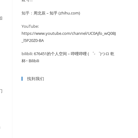
知乎：
周北辰 – 知乎 (zhihu.com)
如
YouTube:
https://www.youtube.com/channel/UC0Ajfo_wQ0BJ
_l5P20Z0-BA
bilibili:
676451的个人空间 – 哔哩哔哩 ( ゜- ゜)つロ 乾
杯~ Bilibili
找到我们
们
换