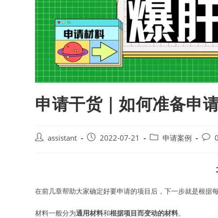
申请干货｜如何准备申
Post
Post
Post
Post
assistant
2022-07-21
申请案例
author:
published:
category:
comm
在前几章帮助大家确定好要申请的项目后，下一步就是根据
材料一般分为
通用材料
和
根据项目而变动的材料
。